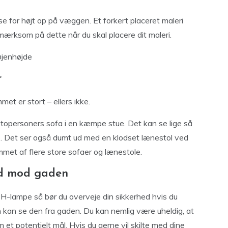
se for højt op på væggen. Et forkert placeret maleri
mærksom på dette når du skal placere dit maleri.
 øjenhøjde
r
et er stort – ellers ikke.
le topersoners sofa i en kæmpe stue. Det kan se lige så
se. Det ser også dumt ud med en klodset lænestol ved
drammet af flere store sofaer og lænestole.
 ud mod gaden
 PH-lampe så bør du overveje din sikkerhed hvis du
 kan se den fra gaden. Du kan nemlig være uheldig, at
om et potentielt mål. Hvis du gerne vil skilte med dine