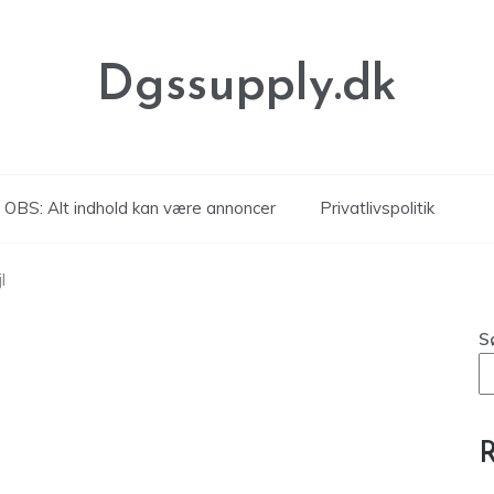
Dgssupply.dk
OBS: Alt indhold kan være annoncer
Privatlivspolitik
l
S
R