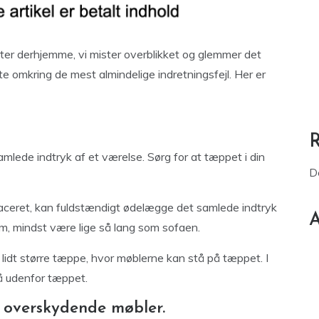
retter derhjemme, vi mister overblikket og glemmer det
 liste omkring de mest almindelige indretningsfejl. Her er
lede indtryk af et værelse. Sørg for at tæppet i din
D
t placeret, kan fuldstændigt ødelægge det samlede indtryk
A
um, mindst være lige så lang som sofaen.
t lidt større tæppe, hvor møblerne kan stå på tæppet. I
å udenfor tæppet.
e overskydende møbler.