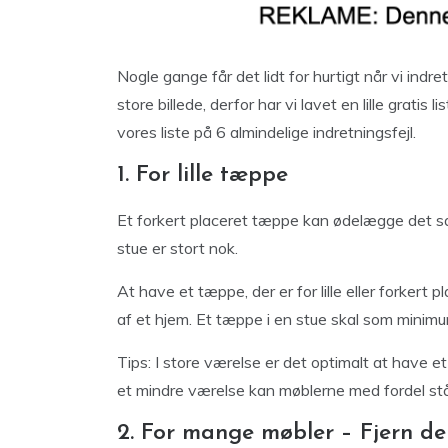
Nogle gange får det lidt for hurtigt når vi ind
store billede, derfor har vi lavet en lille gratis
vores liste på 6 almindelige indretningsfejl.
1. For lille tæppe
Et forkert placeret tæppe kan ødelægge det sam
stue er stort nok.
At have et tæppe, der er for lille eller forker
af et hjem. Et tæppe i en stue skal som minim
Tips: I store værelse er det optimalt at have e
et mindre værelse kan møblerne med fordel st
2. For mange møbler – Fjern d