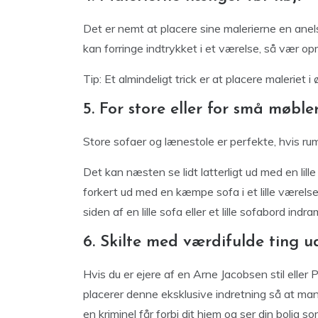
Det er nemt at placere sine malerierne en anel
kan forringe indtrykket i et værelse, så vær op
Tip: Et almindeligt trick er at placere maleriet i
5. For store eller for små møble
Store sofaer og lænestole er perfekte, hvis rumm
Det kan næsten se lidt latterligt ud med en lil
forkert ud med en kæmpe sofa i et lille værel
siden af ​​en lille sofa eller et lille sofabord in
6. Skilte med værdifulde ting
Hvis du er ejere af en Arne Jacobsen stil eller
placerer denne eksklusive indretning så at man
en kriminel får forbi dit hjem og ser din bolig s