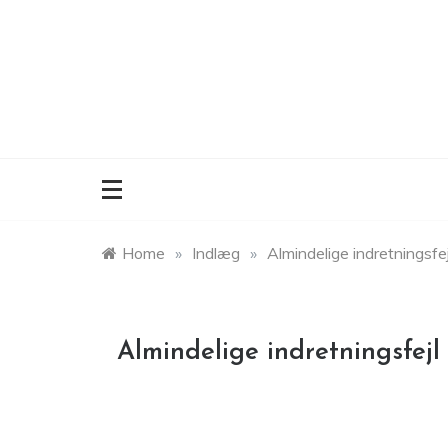
Skip
to
content
Home
»
Indlæg
»
Almindelige indretningsfej
Almindelige indretningsfejl