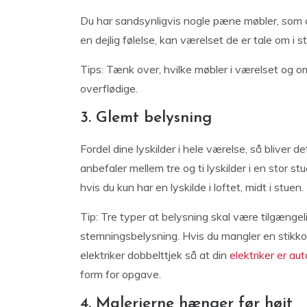
Du har sandsynligvis nogle pæne møbler, som du
en dejlig følelse, kan værelset de er tale om i
Tips: Tænk over, hvilke møbler i værelset og om 
overflødige.
3. Glemt belysning
Fordel dine lyskilder i hele værelse, så bliver 
anbefaler mellem tre og ti lyskilder i en stor s
hvis du kun har en lyskilde i loftet, midt i stuen.
Tip: Tre typer at belysning skal være tilgængel
stemningsbelysning. Hvis du mangler en stikkon
elektriker dobbelttjek så at din
elektriker er aut
form for opgave.
4. Malerierne hænger før højt