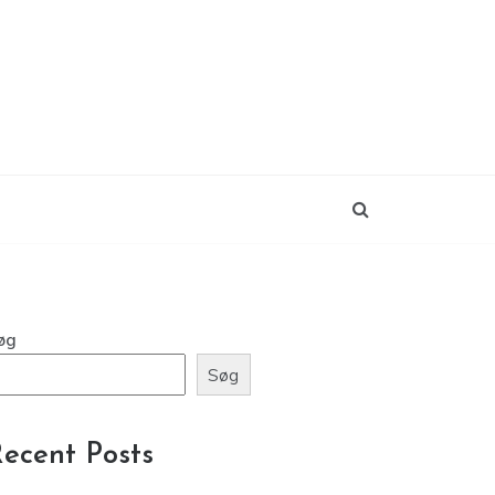
øg
Søg
ecent Posts